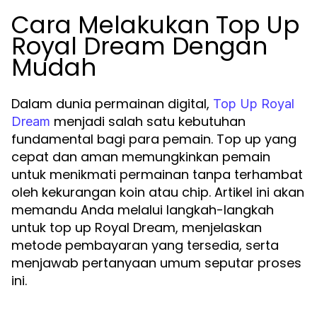
Cara Melakukan Top Up
Royal Dream Dengan
Mudah
Dalam dunia permainan digital,
Top Up Royal
menjadi salah satu kebutuhan
Dream
fundamental bagi para pemain. Top up yang
cepat dan aman memungkinkan pemain
untuk menikmati permainan tanpa terhambat
oleh kekurangan koin atau chip. Artikel ini akan
memandu Anda melalui langkah-langkah
untuk top up Royal Dream, menjelaskan
metode pembayaran yang tersedia, serta
menjawab pertanyaan umum seputar proses
ini.