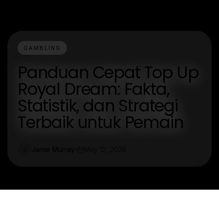
GAMBLING
Panduan Cepat Top Up
Royal Dream: Fakta,
Statistik, dan Strategi
Terbaik untuk Pemain
Jamie Murray
May 12, 2026
J