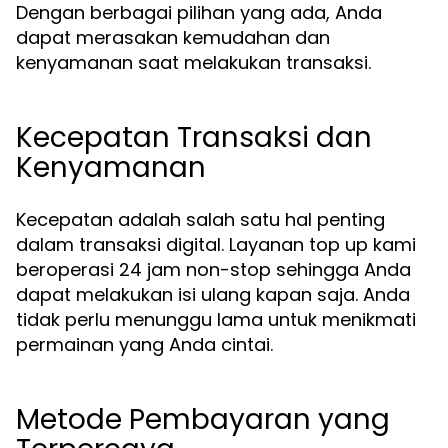
Dengan berbagai pilihan yang ada, Anda
dapat merasakan kemudahan dan
kenyamanan saat melakukan transaksi.
Kecepatan Transaksi dan
Kenyamanan
Kecepatan adalah salah satu hal penting
dalam transaksi digital. Layanan top up kami
beroperasi 24 jam non-stop sehingga Anda
dapat melakukan isi ulang kapan saja. Anda
tidak perlu menunggu lama untuk menikmati
permainan yang Anda cintai.
Metode Pembayaran yang