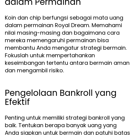
dalam Permainan
Koin dan chip berfungsi sebagai mata uang
dalam permainan Royal Dream. Memahami
nilai masing-masing dan bagaimana cara
mereka memengaruhi permainan bisa
membantu Anda mengatur strategi bermain.
Fokuslah untuk mempertahankan
keseimbangan tertentu antara bermain aman
dan mengambil risiko.
Pengelolaan Bankroll yang
Efektif
Penting untuk memiliki strategi bankroll yang
baik. Tentukan berapa banyak uang yang
Anda siapkan untuk bermain dan patuhi batas