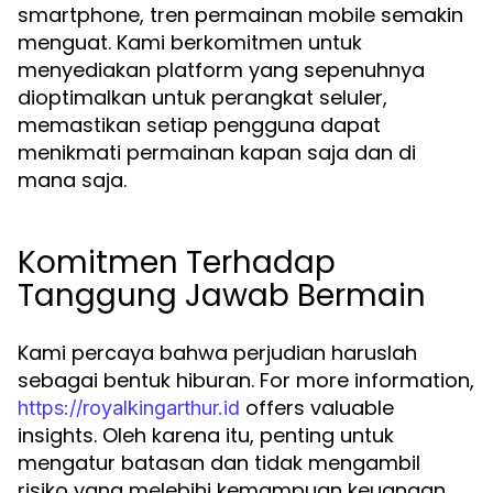
smartphone, tren permainan mobile semakin
menguat. Kami berkomitmen untuk
menyediakan platform yang sepenuhnya
dioptimalkan untuk perangkat seluler,
memastikan setiap pengguna dapat
menikmati permainan kapan saja dan di
mana saja.
Komitmen Terhadap
Tanggung Jawab Bermain
Kami percaya bahwa perjudian haruslah
sebagai bentuk hiburan. For more information,
offers valuable
https://royalkingarthur.id
insights. Oleh karena itu, penting untuk
mengatur batasan dan tidak mengambil
risiko yang melebihi kemampuan keuangan