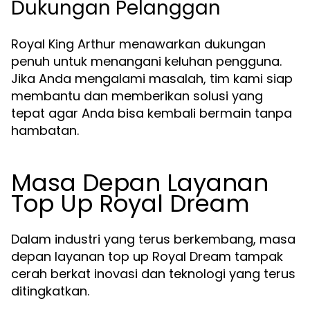
Dukungan Pelanggan
Royal King Arthur menawarkan dukungan
penuh untuk menangani keluhan pengguna.
Jika Anda mengalami masalah, tim kami siap
membantu dan memberikan solusi yang
tepat agar Anda bisa kembali bermain tanpa
hambatan.
Masa Depan Layanan
Top Up Royal Dream
Dalam industri yang terus berkembang, masa
depan layanan top up Royal Dream tampak
cerah berkat inovasi dan teknologi yang terus
ditingkatkan.